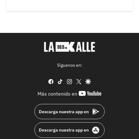
Síguenos en:
facebook
tiktok
instagram
twitter
google
youtube-
Más contenido en
footer
Descarga nuestra app en
Descarga nuestra app en