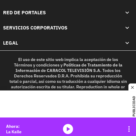
RED DE PORTALES
SERVICIOS CORPORATIVOS
LEGAL
El uso de este sitio web implica la aceptación de los
Términos y condiciones
y
Políticas de Tratamiento de la
Información
de
CARACOL TELEVISIÓN S.A.
Todos los
Derechos Reservados D.R.A. Prohibida su reproducción
total o parcial, así como su traducción a cualquier idioma sin
autorización escrita de su titular. Reproduction in whole or
c
in part, or translation without written permission is
prohibited. All rights reserved 2025.
PUBLICIDAD
MIEMBRO DE:
media-icon
La Kalle