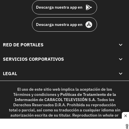
Descarga nuestra app en
Descarga nuestra app en
RED DE PORTALES
SERVICIOS CORPORATIVOS
LEGAL
El uso de este sitio web implica la aceptación de los
Términos y condiciones
y
Políticas de Tratamiento de la
Información
de
CARACOL TELEVISIÓN S.A.
Todos los
Derechos Reservados D.R.A. Prohibida su reproducción
total o parcial, así como su traducción a cualquier idioma sin
autorización escrita de su titular. Reproduction in whole or
c
in part, or translation without written permission is
prohibited. All rights reserved 2025.