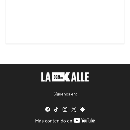
Síguenos en:
facebook
tiktok
instagram
twitter
google
youtube-
Más contenido en
footer