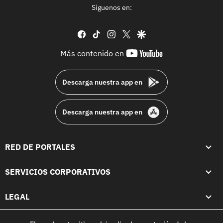
Síguenos en:
facebook
tiktok
instagram
twitter
google
youtube-
Más contenido en
footer
Descarga nuestra app en
Descarga nuestra app en
RED DE PORTALES
SERVICIOS CORPORATIVOS
LEGAL