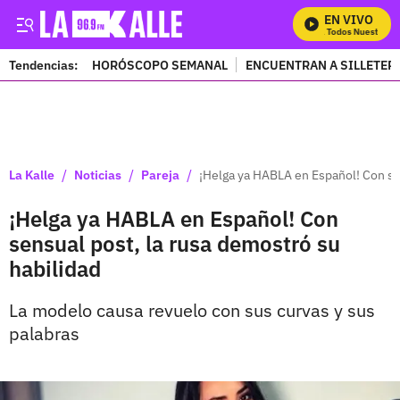
EN VIVO
Mira Todos Nuestros P
Tendencias:
HORÓSCOPO SEMANAL
ENCUENTRAN A SILLETER
PUBLICIDAD
/
/
/
La Kalle
Noticias
Pareja
¡Helga ya HABLA en Español! Con sen
¡Helga ya HABLA en Español! Con
sensual post, la rusa demostró su
habilidad
La modelo causa revuelo con sus curvas y sus
palabras