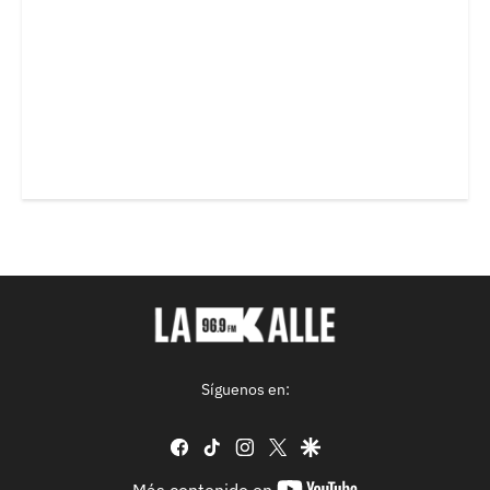
Síguenos en:
facebook
tiktok
instagram
twitter
google
youtube-
Más contenido en