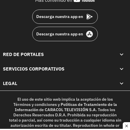
footer
Descarga nuestra app en
Descarga nuestra app en
RED DE PORTALES
SERVICIOS CORPORATIVOS
LEGAL
El uso de este sitio web implica la aceptación de los
Términos y condiciones
y
Políticas de Tratamiento de la
Información
de
CARACOL TELEVISIÓN S.A.
Todos los
Derechos Reservados D.R.A. Prohibida su reproducción
total o parcial, así como su traducción a cualquier idioma sin
autorización escrita de su titular. Reproduction in whole or
c