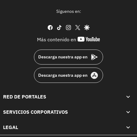
Síguenos en:
facebook
tiktok
instagram
twitter
google
youtube-
Más contenido en
footer
Descarga nuestra app en
Descarga nuestra app en
RED DE PORTALES
SERVICIOS CORPORATIVOS
LEGAL