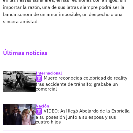
en las fiestas familiares, en las reuniones con amigos; sin
importar la razón, una de sus letras siempre podrá ser la
banda sonora de un amor imposible, un despecho o una
sincera amistad.
Últimas noticias
Internacional
Muere reconocida celebridad de reality
tras accidente de tránsito; grababa un
comercial
Nación
VIDEO: Así llegó Abelardo de la Espriella
a su posesión junto a su esposa y sus
cuatro hijos