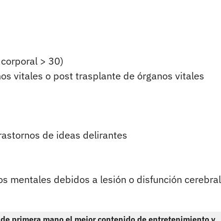
 corporal > 30)
os vitales o post trasplante de órganos vitales
trastornos de ideas delirantes
os mentales debidos a lesión o disfunción cerebral
 de primera mano el mejor contenido de entretenimiento y