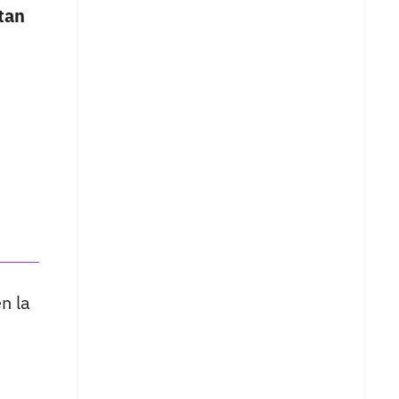
tan
n la