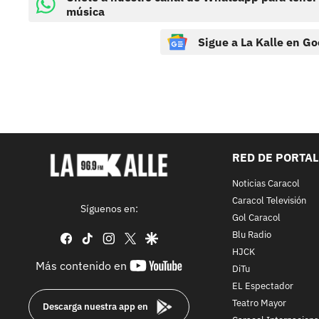
música
Sigue a La Kalle en Go
RED DE PORTA
Noticias Caracol
Caracol Televisión
Síguenos en:
Gol Caracol
Blu Radio
facebook
tiktok
instagram
twitter
google
HJCK
youtube-
Más contenido en
DiTu
footer
EL Espectador
Teatro Mayor
Descarga nuestra app en