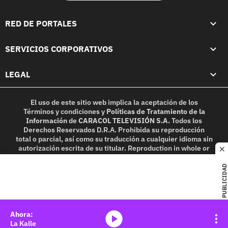
RED DE PORTALES
SERVICIOS CORPORATIVOS
LEGAL
El uso de este sitio web implica la aceptación de los
Términos y condiciones
y
Políticas de Tratamiento de la
Información
de
CARACOL TELEVISIÓN S.A.
Todos los
Derechos Reservados D.R.A. Prohibida su reproducción
total o parcial, así como su traducción a cualquier idioma sin
autorización escrita de su titular. Reproduction in whole or
c
in part, or translation without written permission is
prohibited. All rights reserved 2025.
PUBLICIDAD
MIEMBRO DE:
media-icon
La Kalle