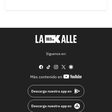
Síguenos en:
facebook
tiktok
instagram
twitter
google
youtube-
Más contenido en
footer
Descarga nuestra app en
Descarga nuestra app en