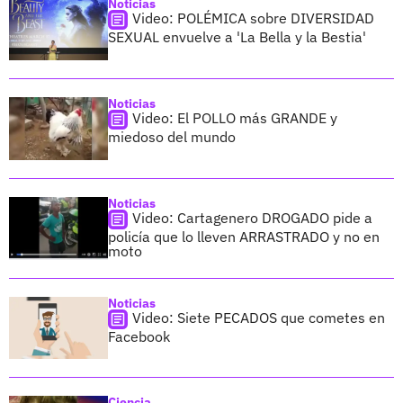
Noticias
Video: POLÉMICA sobre DIVERSIDAD
SEXUAL envuelve a 'La Bella y la Bestia'
Noticias
Video: El POLLO más GRANDE y
miedoso del mundo
Noticias
Video: Cartagenero DROGADO pide a
policía que lo lleven ARRASTRADO y no en
moto
Noticias
Video: Siete PECADOS que cometes en
Facebook
Ciencia