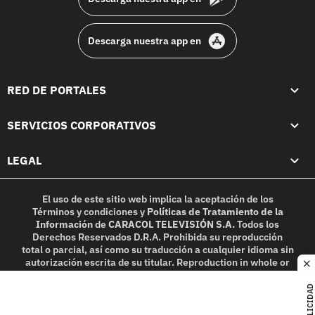
Descarga nuestra app en
RED DE PORTALES
SERVICIOS CORPORATIVOS
LEGAL
El uso de este sitio web implica la aceptación de los
Términos y condiciones
y
Políticas de Tratamiento de la
Información
de
CARACOL TELEVISIÓN S.A.
Todos los
Derechos Reservados D.R.A. Prohibida su reproducción
total o parcial, así como su traducción a cualquier idioma sin
autorización escrita de su titular. Reproduction in whole or
c
in part, or translation without written permission is
prohibited. All rights reserved 2025.
PUBLICIDAD