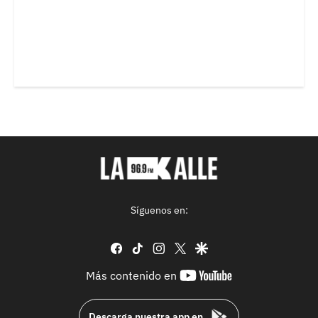
Síguenos en:
facebook
tiktok
instagram
twitter
google
youtube-
Más contenido en
footer
Descarga nuestra app en