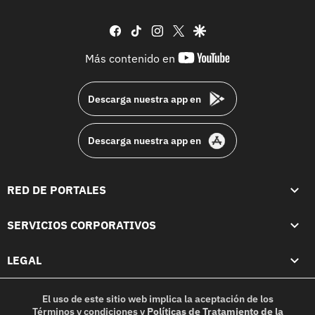
facebook
tiktok
instagram
twitter
google
youtube-
Más contenido en
footer
Descarga nuestra app en
Descarga nuestra app en
RED DE PORTALES
SERVICIOS CORPORATIVOS
LEGAL
El uso de este sitio web implica la aceptación de los
Términos y condiciones
y
Políticas de Tratamiento de la