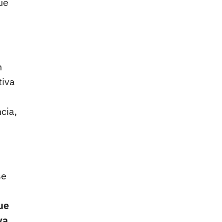
ue
n
tiva
cia,
se
ue
va