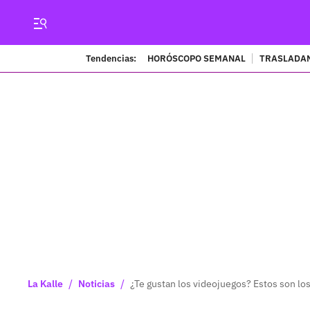
Tendencias:
HORÓSCOPO SEMANAL
TRASLADAN
/
/
La Kalle
Noticias
¿Te gustan los videojuegos? Estos son l