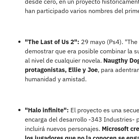
desde cero, en un proyecto históricamen
han participado varios nombres del prim
"The Last of Us 2":
29 mayo (Ps4). "The 
demostrar que era posible combinar la s
al nivel de cualquier novela.
Naugthy Dog
protagonistas, Ellie y Joe
, para adentrar
humanidad y amistad.
"Halo infinite":
El proyecto es una secue
encarga del desarrollo -343 Industries- p
incluirá nuevos personajes.
Microsoft cr
los jugadores que no la conocen se eng