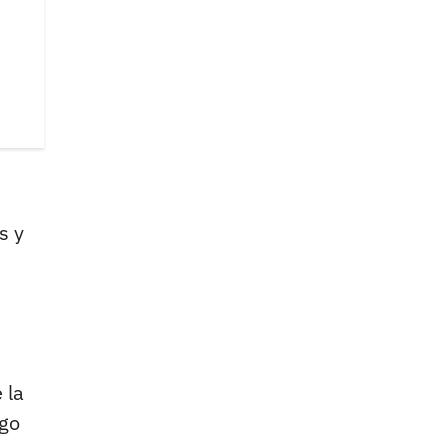
s y
 la
ego