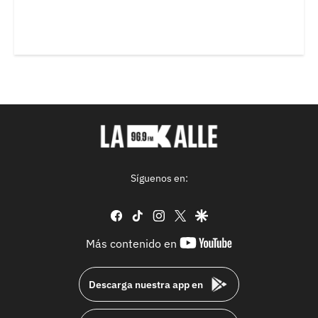
Síguenos en:
facebook
tiktok
instagram
twitter
google
youtube-
Más contenido en
footer
Descarga nuestra app en