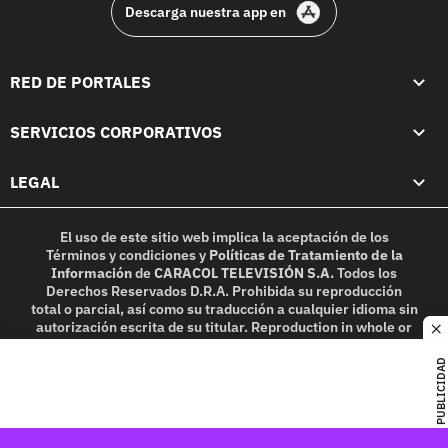
Descarga nuestra app en
RED DE PORTALES
SERVICIOS CORPORATIVOS
LEGAL
El uso de este sitio web implica la aceptación de los
Términos y condiciones
y
Políticas de Tratamiento de la
Información
de
CARACOL TELEVISIÓN S.A.
Todos los
Derechos Reservados D.R.A. Prohibida su reproducción
total o parcial, así como su traducción a cualquier idioma sin
autorización escrita de su titular. Reproduction in whole or
c
in part, or translation without written permission is
prohibited. All rights reserved 2025.
PUBLICIDAD
MIEMBRO DE: