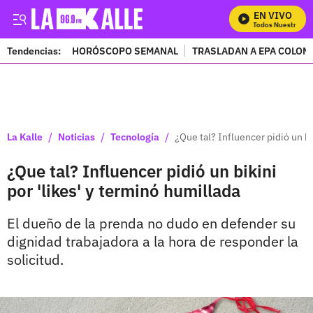
EN VIVO
Mira Todos Nuestros Pr
Tendencias:
HORÓSCOPO SEMANAL
TRASLADAN A EPA COLOM
PUBLICIDAD
/
/
/
La Kalle
Noticias
Tecnología
¿Que tal? Influencer pidió un bi
¿Que tal? Influencer pidió un bikini
por 'likes' y terminó humillada
El dueño de la prenda no dudo en defender su
dignidad trabajadora a la hora de responder la
solicitud.