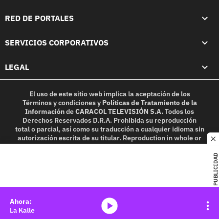
RED DE PORTALES
SERVICIOS CORPORATIVOS
LEGAL
El uso de este sitio web implica la aceptación de los
Términos y condiciones
y
Políticas de Tratamiento de la
Información
de
CARACOL TELEVISIÓN S.A.
Todos los
Derechos Reservados D.R.A. Prohibida su reproducción
total o parcial, así como su traducción a cualquier idioma sin
autorización escrita de su titular. Reproduction in whole or
c
in part, or translation without written permission is
prohibited. All rights reserved 2025.
PUBLICIDAD
MIEMBRO DE:
media-icon
La Kalle