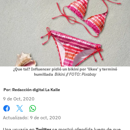
¿Que tal? Influencer pidió un bikini por 'likes' y terminó
humillada
Bikini // FOTO: Pixabay
Por:
Redacción digital La Kalle
9 de Oct, 2020
Whatsapp
Facebook
X
Actualizado: 9 de oct, 2020
Una usuaria en
Twitter
se mostró ofendida luego de que