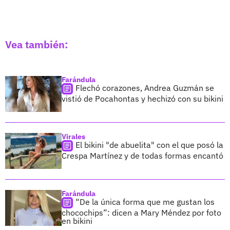
Vea también:
Farándula
Flechó corazones, Andrea Guzmán se
vistió de Pocahontas y hechizó con su bikini
Virales
El bikini "de abuelita" con el que posó la
Crespa Martínez y de todas formas encantó
Farándula
“De la única forma que me gustan los
chocochips”: dicen a Mary Méndez por foto
en bikini