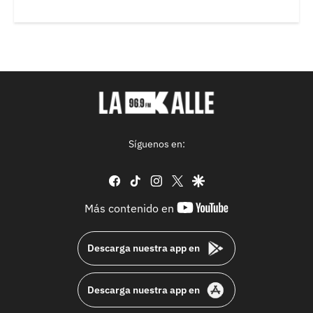
Síguenos en:
facebook
tiktok
instagram
twitter
google
youtube-
Más contenido en
footer
Descarga nuestra app en
Descarga nuestra app en