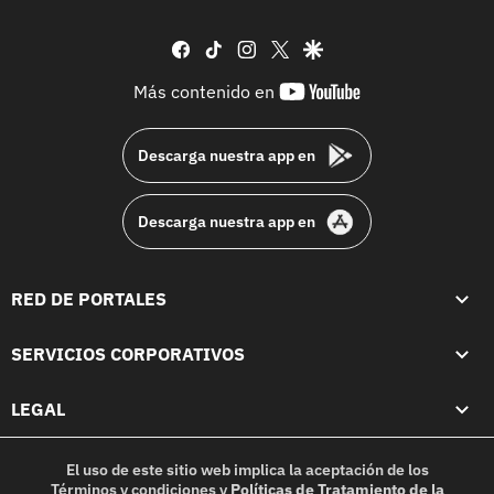
facebook
tiktok
instagram
twitter
google
youtube-
Más contenido en
footer
Descarga nuestra app en
Descarga nuestra app en
RED DE PORTALES
SERVICIOS CORPORATIVOS
LEGAL
El uso de este sitio web implica la aceptación de los
Términos y condiciones
y
Políticas de Tratamiento de la