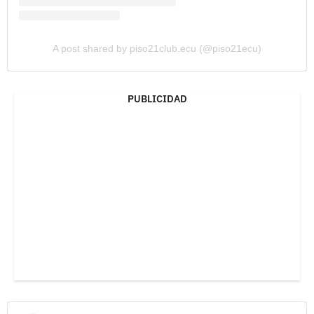
A post shared by piso21club.ecu (@piso21ecu)
PUBLICIDAD