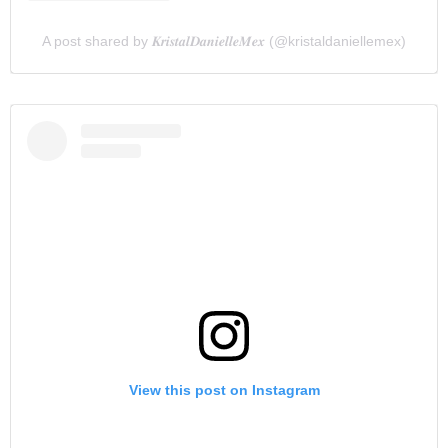
A post shared by 𝑲𝒓𝒊𝒔𝒕𝒂𝒍𝑫𝒂𝒏𝒊𝒆𝒍𝒍𝒆𝑴𝒆𝒙 (@kristaldaniellemex)
View this post on Instagram