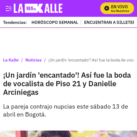
EN VIVO
Mira Todos Nuestros Progra
Tendencias:
HORÓSCOPO SEMANAL
ENCUENTRAN A SILLETER
PUBLICIDAD
/
/
La Kalle
Noticias
¡Un jardín 'encantado'! Así fue la boda de voca
¡Un jardín 'encantado'! Así fue la boda
de vocalista de Piso 21 y Danielle
Arciniegas
La pareja contrajo nupcias este sábado 13 de
abril en Bogotá.