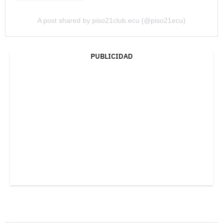
A post shared by piso21club.ecu (@piso21ecu)
PUBLICIDAD