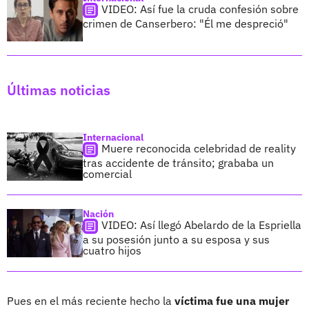
VIDEO: Así fue la cruda confesión sobre
crimen de Canserbero: "Él me despreció"
Últimas noticias
Internacional
Muere reconocida celebridad de reality
tras accidente de tránsito; grababa un
comercial
Nación
VIDEO: Así llegó Abelardo de la Espriella
a su posesión junto a su esposa y sus
cuatro hijos
Pues en el más reciente hecho la
víctima fue una mujer