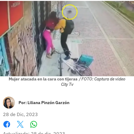
Mujer atacada en la cara con tijeras
/ FOTO: Captura de video
City Tv
Por:
Liliana Pinzón Garzón
28 de Dic, 2023
Whatsapp
Facebook
X
Actualizado: 28 de dic, 2023