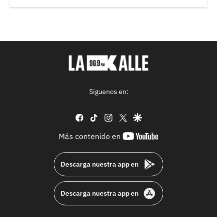
Síguenos en:
facebook
tiktok
instagram
twitter
google
youtube-
Más contenido en
footer
Descarga nuestra app en
Descarga nuestra app en