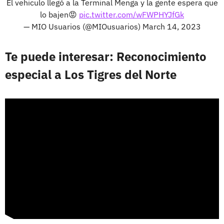
El vehiculo llegó a la Terminal Menga y la gente espera que
lo bajen😡
pic.twitter.com/wFWPHYJfGk
— MIO Usuarios (@MIOusuarios)
March 14, 2023
Te puede interesar: Reconocimiento
especial a Los Tigres del Norte