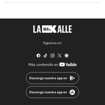
Síguenos en:
facebook
tiktok
instagram
twitter
google
youtube-
Más contenido en
footer
Descarga nuestra app en
Descarga nuestra app en