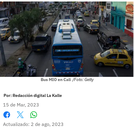
Bus MIO en Cali
/Foto: Getty
Por:
Redacción digital La Kalle
15 de Mar, 2023
Whatsapp
Facebook
X
Actualizado: 2 de ago, 2023