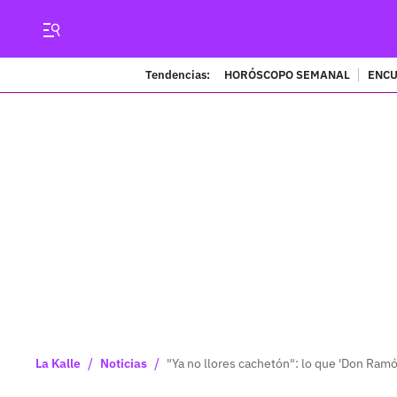
Tendencias:
HORÓSCOPO SEMANAL
ENCU
/
/
La Kalle
Noticias
"Ya no llores cachetón": lo que 'Don Ramón