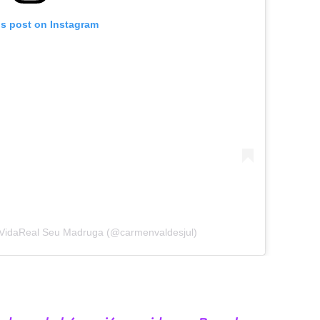
is post on Instagram
VidaReal Seu Madruga (@carmenvaldesjul)