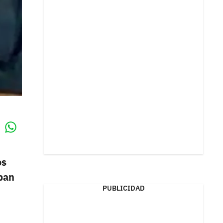
Whatsapp
k
os
aban
PUBLICIDAD