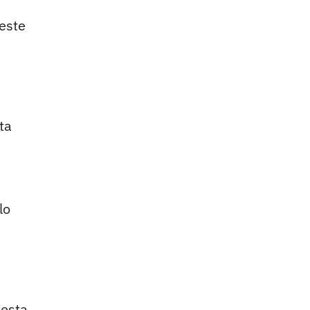
 este
ta
lo
 esta