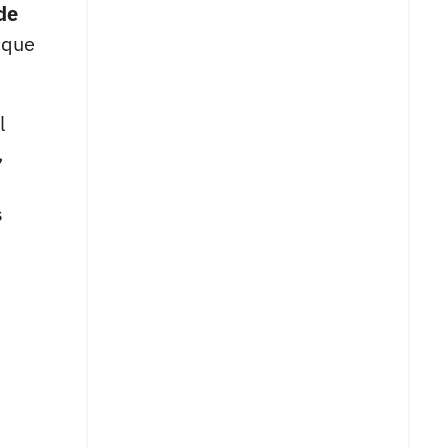
de
 que
l
,
s