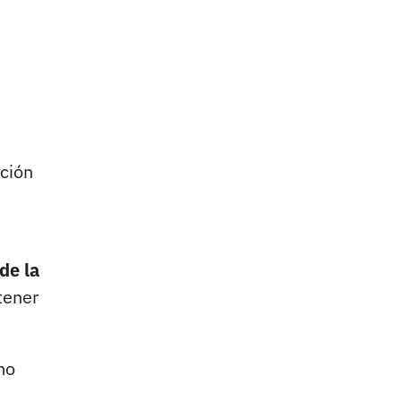
ción
de la
tener
mo