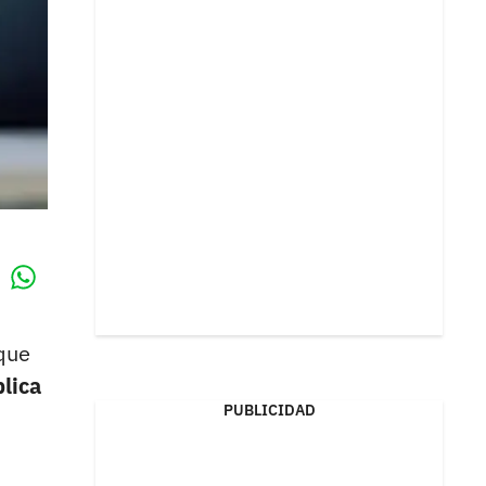
Whatsapp
k
 que
blica
PUBLICIDAD