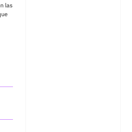
n las
ue