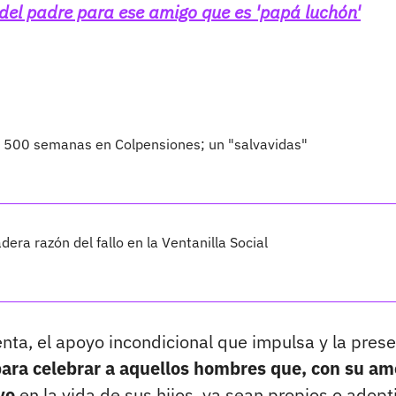
el padre para ese amigo que es 'papá luchón'
o 500 semanas en Colpensiones; un "salvavidas"
dera razón del fallo en la Ventanilla Social
enta, el apoyo incondicional que impulsa y la pres
para celebrar a aquellos hombres que, con su am
vo
en la vida de sus hijos, ya sean propios o adopt