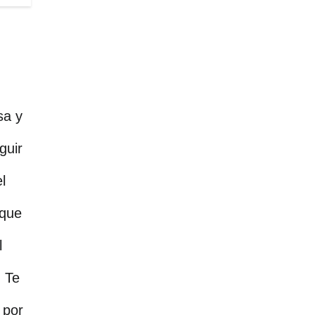
sa y
guir
l
 que
l
! Te
 por