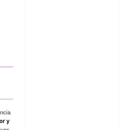
encia
or y
ivos,