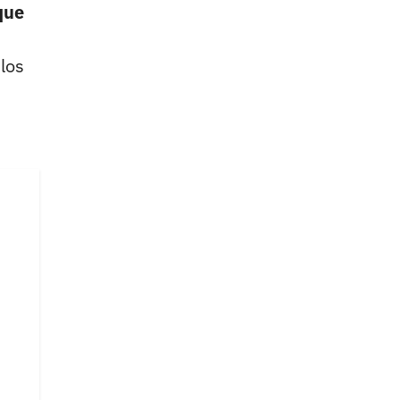
que
 los