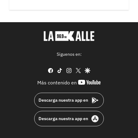
Síguenos en:
facebook
tiktok
instagram
twitter
google
youtube-
Más contenido en
footer
Descarga nuestra app en
Descarga nuestra app en