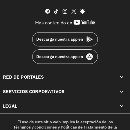
facebook
tiktok
instagram
twitter
google
youtube-
Más contenido en
footer
Descarga nuestra app en
Descarga nuestra app en
RED DE PORTALES
SERVICIOS CORPORATIVOS
LEGAL
El uso de este sitio web implica la aceptación de los
Términos y condiciones
y
Políticas de Tratamiento de la