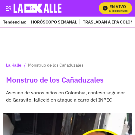
EN VIVO
Mira Todos Nuestros 
Tendencias:
HORÓSCOPO SEMANAL
TRASLADAN A EPA COLOM
PUBLICIDAD
/
La Kalle
Monstruo de los Cañaduzales
Monstruo de los Cañaduzales
Asesino de varios niños en Colombia, confeso seguidor
de Garavito, falleció en ataque a carro del INPEC