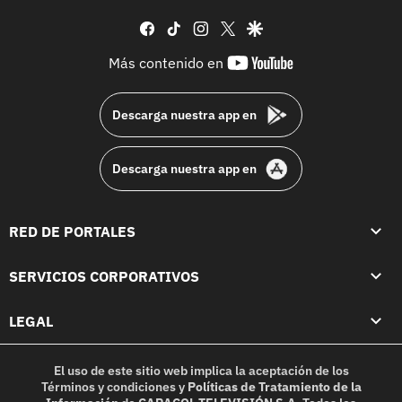
facebook
tiktok
instagram
twitter
google
youtube-
Más contenido en
footer
Descarga nuestra app en
Descarga nuestra app en
RED DE PORTALES
SERVICIOS CORPORATIVOS
LEGAL
El uso de este sitio web implica la aceptación de los
Términos y condiciones
y
Políticas de Tratamiento de la