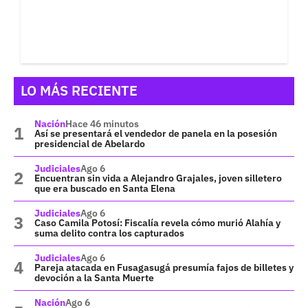
LO MÁS RECIENTE
Nación
Hace 46 minutos
Así se presentará el vendedor de panela en la posesión
presidencial de Abelardo
Judiciales
Ago 6
Encuentran sin vida a Alejandro Grajales, joven silletero
que era buscado en Santa Elena
Judiciales
Ago 6
Caso Camila Potosí: Fiscalía revela cómo murió Alahía y
suma delito contra los capturados
Judiciales
Ago 6
Pareja atacada en Fusagasugá presumía fajos de billetes y
devoción a la Santa Muerte
Nación
Ago 6