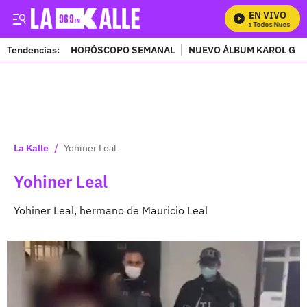
EN VIVO
Mira Todos Nuestros 
Tendencias:
HORÓSCOPO SEMANAL
NUEVO ÁLBUM KAROL G
PUBLICIDAD
/
La Kalle
Yohiner Leal
Yohiner Leal
Yohiner Leal, hermano de Mauricio Leal