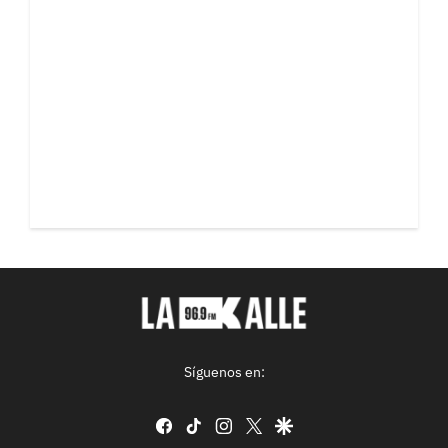
Síguenos en:
facebook
tiktok
instagram
twitter
google