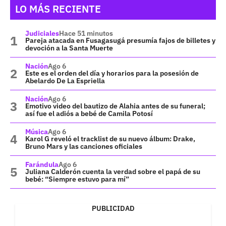
LO MÁS RECIENTE
Judiciales
Hace 51 minutos
Pareja atacada en Fusagasugá presumía fajos de billetes y
devoción a la Santa Muerte
Nación
Ago 6
Este es el orden del día y horarios para la posesión de
Abelardo De La Espriella
Nación
Ago 6
Emotivo video del bautizo de Alahia antes de su funeral;
así fue el adiós a bebé de Camila Potosí
Música
Ago 6
Karol G reveló el tracklist de su nuevo álbum: Drake,
Bruno Mars y las canciones oficiales
Farándula
Ago 6
Juliana Calderón cuenta la verdad sobre el papá de su
bebé: “Siempre estuvo para mí”
PUBLICIDAD