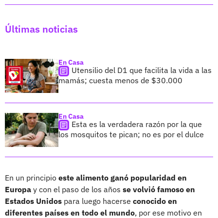
Últimas noticias
En Casa
Utensilio del D1 que facilita la vida a las
mamás; cuesta menos de $30.000
En Casa
Esta es la verdadera razón por la que
los mosquitos te pican; no es por el dulce
En un principio
este alimento ganó popularidad en
Europa
y con el paso de los años
se volvió famoso en
Estados Unidos
para luego hacerse
conocido en
diferentes países en todo el mundo
, por ese motivo en