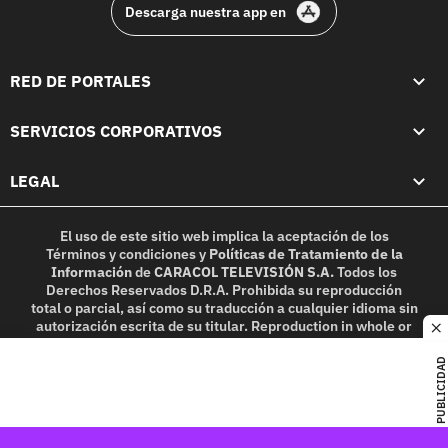
Descarga nuestra app en
RED DE PORTALES
SERVICIOS CORPORATIVOS
LEGAL
El uso de este sitio web implica la aceptación de los
Términos y condiciones
y
Políticas de Tratamiento de la
Información
de
CARACOL TELEVISIÓN S.A.
Todos los
Derechos Reservados D.R.A. Prohibida su reproducción
total o parcial, así como su traducción a cualquier idioma sin
autorización escrita de su titular. Reproduction in whole or
c
in part, or translation without written permission is
prohibited. All rights reserved 2025.
PUBLICIDAD
MIEMBRO DE: