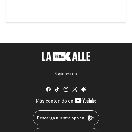
Síguenos en:
facebook
tiktok
instagram
twitter
google
youtube-
Más contenido en
footer
Descarga nuestra app en