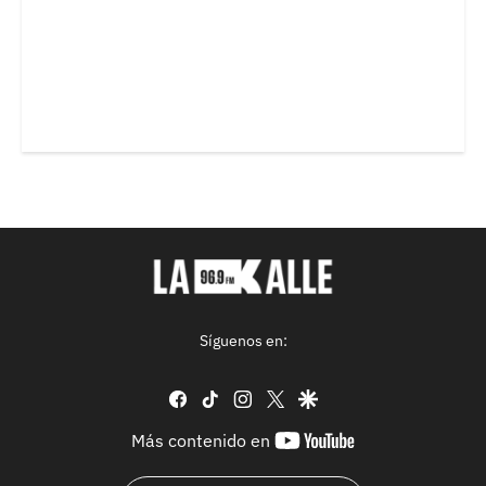
Síguenos en:
facebook
tiktok
instagram
twitter
google
youtube-
Más contenido en
footer