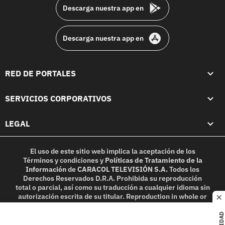
Descarga nuestra app en
Descarga nuestra app en
RED DE PORTALES
SERVICIOS CORPORATIVOS
LEGAL
El uso de este sitio web implica la aceptación de los
Términos y condiciones
y
Políticas de Tratamiento de la
Información
de
CARACOL TELEVISIÓN S.A.
Todos los
Derechos Reservados D.R.A. Prohibida su reproducción
total o parcial, así como su traducción a cualquier idioma sin
autorización escrita de su titular. Reproduction in whole or
c
in part, or translation without written permission is
prohibited. All rights reserved 2025.