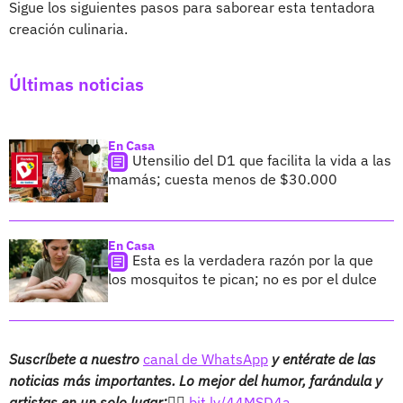
Sigue los siguientes pasos para saborear esta tentadora
creación culinaria.
Últimas noticias
En Casa
Utensilio del D1 que facilita la vida a las
mamás; cuesta menos de $30.000
En Casa
Esta es la verdadera razón por la que
los mosquitos te pican; no es por el dulce
Suscríbete a nuestro
canal de WhatsApp
y entérate de las
noticias más importantes. Lo mejor del humor, farándula y
artistas en un solo lugar:👉🏻
bit.ly/44MSD4a