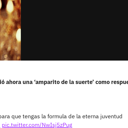
ió ahora una ‘amparito de la suerte’ como respu
para que tengas la formula de la eterna juventud
s
pic.twitter.com/NwIsj5zPug