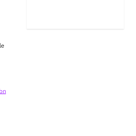
le
bn