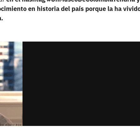
imiento en historia del país porque la ha vivid
a.