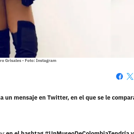
ro Grisales - Foto: Instagram
Faceboo
X
 a un mensaje en Twitter, en el que se le compa
par
en el hashtag #UnMuseoDeColombiaTendría y