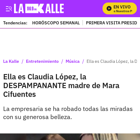
EN VIVO
Mira Todos Nuestros Program
Tendencias:
HORÓSCOPO SEMANAL
PRIMERA VISITA PRESID
PUBLICIDAD
/
/
/
La Kalle
Entretenimiento
Música
Ella es Claudia López, la
Ella es Claudia López, la
DESPAMPANANTE madre de Mara
Cifuentes
La empresaria se ha robado todas las miradas
con su generosa belleza.