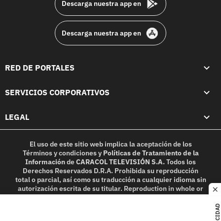
Descarga nuestra app en
Descarga nuestra app en
RED DE PORTALES
SERVICIOS CORPORATIVOS
LEGAL
El uso de este sitio web implica la aceptación de los
Términos y condiciones
y
Políticas de Tratamiento de la
Información
de
CARACOL TELEVISIÓN S.A.
Todos los
Derechos Reservados D.R.A. Prohibida su reproducción
total o parcial, así como su traducción a cualquier idioma sin
autorización escrita de su titular. Reproduction in whole or
c
in part, or translation without written permission is
prohibited. All rights reserved 2025.
PUBLICIDAD