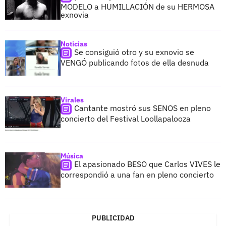
MODELO a HUMILLACIÓN de su HERMOSA
exnovia
Noticias
Se consiguió otro y su exnovio se
VENGÓ publicando fotos de ella desnuda
Virales
Cantante mostró sus SENOS en pleno
concierto del Festival Loollapalooza
Música
El apasionado BESO que Carlos VIVES le
correspondió a una fan en pleno concierto
PUBLICIDAD