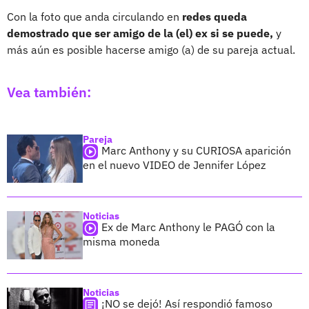
Con la foto que anda circulando en
redes queda
demostrado que ser amigo de la (el) ex si se puede,
y
más aún es posible hacerse amigo (a) de su pareja actual.
Vea también:
Pareja
Marc Anthony y su CURIOSA aparición
en el nuevo VIDEO de Jennifer López
Noticias
Ex de Marc Anthony le PAGÓ con la
misma moneda
Noticias
¡NO se dejó! Así respondió famoso