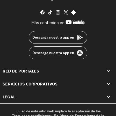
facebook
tiktok
instagram
twitter
google
youtube-
Más contenido en
footer
Descarga nuestra app en
Descarga nuestra app en
RED DE PORTALES
SERVICIOS CORPORATIVOS
LEGAL
El uso de este sitio web implica la aceptación de los
Términos y condiciones
y
Políticas de Tratamiento de la