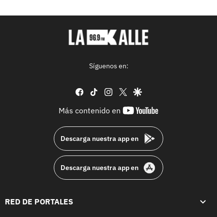
Síguenos en:
facebook
tiktok
instagram
twitter
google
youtube-
Más contenido en
footer
Descarga nuestra app en
Descarga nuestra app en
RED DE PORTALES