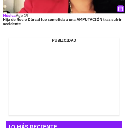
Música
Ago 19
Hija de Rocío Dúrcal fue sometida a una AMPUTACIÓN tras sufrir
accidente
PUBLICIDAD
LO MÁS RECIENTE