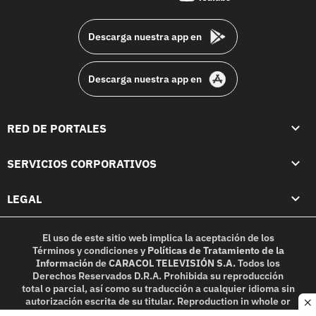
footer
Descarga nuestra app en
Descarga nuestra app en
RED DE PORTALES
SERVICIOS CORPORATIVOS
LEGAL
El uso de este sitio web implica la aceptación de los
Términos y condiciones
y
Políticas de Tratamiento de la
Información
de
CARACOL TELEVISIÓN S.A.
Todos los
Derechos Reservados D.R.A. Prohibida su reproducción
total o parcial, así como su traducción a cualquier idioma sin
autorización escrita de su titular. Reproduction in whole or
c
in part, or translation without written permission is