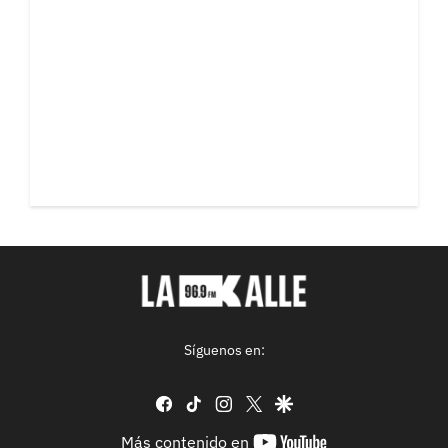
Síguenos en:
facebook
tiktok
instagram
twitter
google
youtube-
Más contenido en