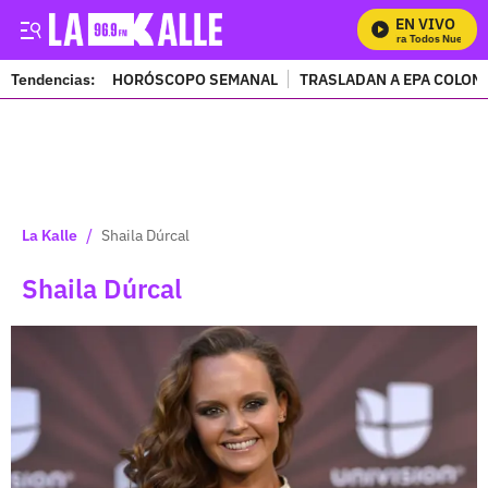
EN VIVO
Mira Todos Nuestros
Tendencias:
HORÓSCOPO SEMANAL
TRASLADAN A EPA COLOM
PUBLICIDAD
/
La Kalle
Shaila Dúrcal
Shaila Dúrcal