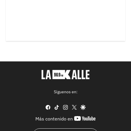
Síguenos en:
facebook
tiktok
instagram
twitter
google
youtube-
Más contenido en
footer