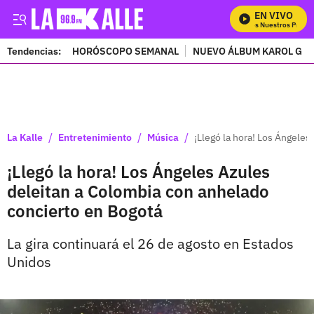
EN VIVO
Mira Todos Nuestros Program
Tendencias:
HORÓSCOPO SEMANAL
NUEVO ÁLBUM KAROL G
PUBLICIDAD
/
/
/
La Kalle
Entretenimiento
Música
¡Llegó la hora! Los Ángele
¡Llegó la hora! Los Ángeles Azules
deleitan a Colombia con anhelado
concierto en Bogotá
La gira continuará el 26 de agosto en Estados
Unidos