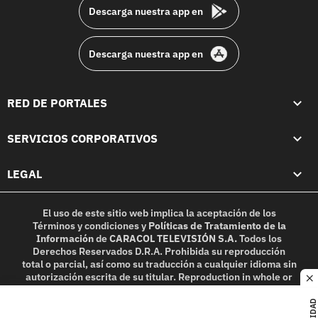
Descarga nuestra app en
Descarga nuestra app en
RED DE PORTALES
SERVICIOS CORPORATIVOS
LEGAL
El uso de este sitio web implica la aceptación de los
Términos y condiciones
y
Políticas de Tratamiento de la
Información
de
CARACOL TELEVISIÓN S.A.
Todos los
Derechos Reservados D.R.A. Prohibida su reproducción
total o parcial, así como su traducción a cualquier idioma sin
autorización escrita de su titular. Reproduction in whole or
c
in part, or translation without written permission is
prohibited. All rights reserved 2025.