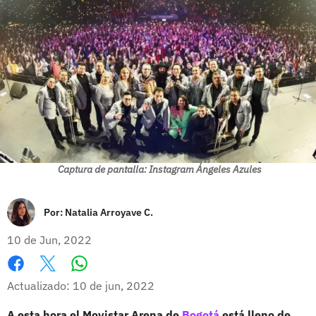
Captura de pantalla: Instagram Ángeles Azules
Por:
Natalia Arroyave C.
10 de Jun, 2022
Whatsapp
Facebook
X
Actualizado: 10 de jun, 2022
A esta hora el Movistar Arena de
Bogotá
está lleno de