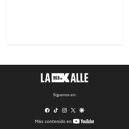
Síguenos en:
facebook
tiktok
instagram
twitter
google
youtube-
Más contenido en
footer