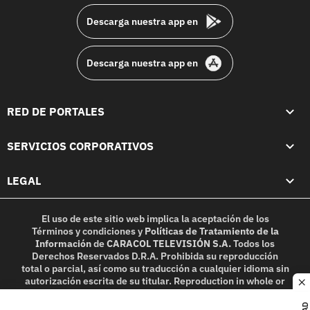
Descarga nuestra app en
Descarga nuestra app en
RED DE PORTALES
SERVICIOS CORPORATIVOS
LEGAL
El uso de este sitio web implica la aceptación de los
Términos y condiciones
y
Políticas de Tratamiento de la
Información
de
CARACOL TELEVISIÓN S.A.
Todos los
Derechos Reservados D.R.A. Prohibida su reproducción
total o parcial, así como su traducción a cualquier idioma sin
autorización escrita de su titular. Reproduction in whole or
c
in part, or translation without written permission is
prohibited. All rights reserved 2025.