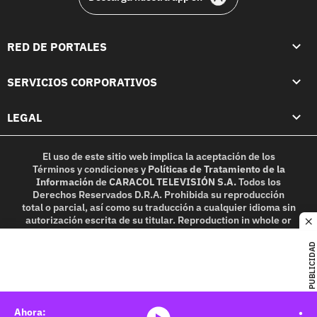
RED DE PORTALES
SERVICIOS CORPORATIVOS
LEGAL
El uso de este sitio web implica la aceptación de los
Términos y condiciones
y
Políticas de Tratamiento de la
Información
de
CARACOL TELEVISIÓN S.A.
Todos los
Derechos Reservados D.R.A. Prohibida su reproducción
total o parcial, así como su traducción a cualquier idioma sin
autorización escrita de su titular. Reproduction in whole or
c
in part, or translation without written permission is
prohibited. All rights reserved 2025.
PUBLICIDAD
MIEMBRO DE: