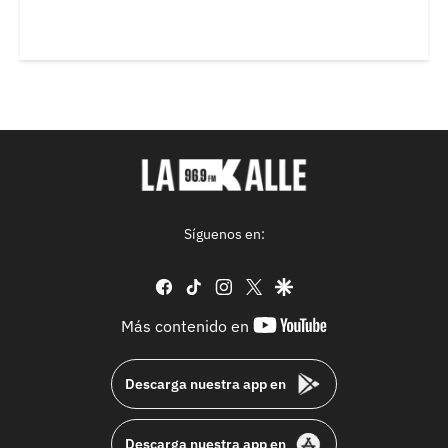
Síguenos en:
facebook
tiktok
instagram
twitter
google
youtube-
Más contenido en
footer
Descarga nuestra app en
Descarga nuestra app en