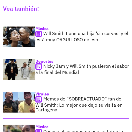
Vea también:
Música
Will Smith tiene una hija ‘sin curvas’ y él
está muy ORGULLOSO de eso
Deportes
Nicky Jam y Will Smith pusieron el sabor
a la final del Mundial
Virales
Memes de “SOBREACTUADO” fan de
Will Smith: Lo mejor que dejó su visita en
Cartagena
Música
Conoce el colombiano que se tatuó la