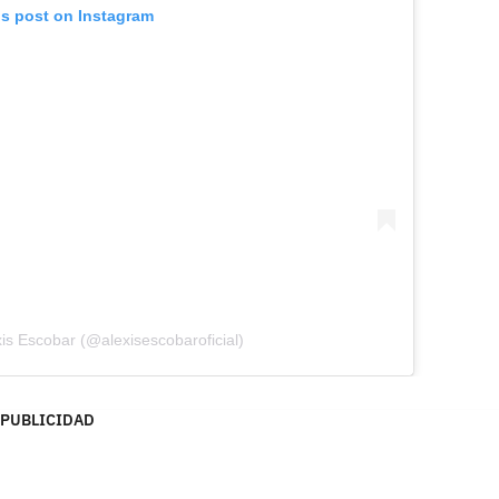
is post on Instagram
xis Escobar (@alexisescobaroficial)
PUBLICIDAD