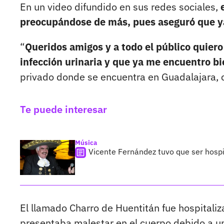
En un video difundido en sus redes sociales,
e
preocupándose de más, pues aseguró que ya
“
Queridos amigos y a todo el público quiero
infección urinaria y que ya me encuentro b
privado donde se encuentra en Guadalajara, c
Te puede interesar
Música
Vicente Fernández tuvo que ser hospi
El llamado Charro de Huentitán fue hospitali
presentaba malestar en el cuerpo debido a una