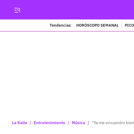
Tendencias:
HORÓSCOPO SEMANAL
PICO
/
/
/
La Kalle
Entretenimiento
Música
"Ya me encuentro bien"