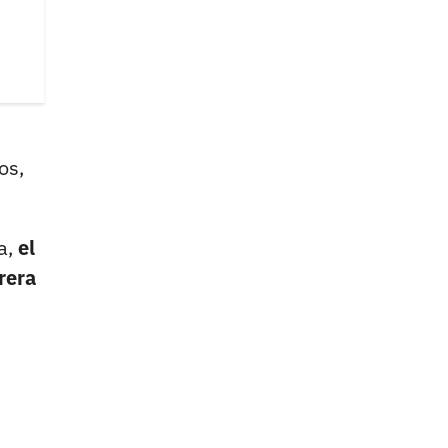
os,
a,
el
rera