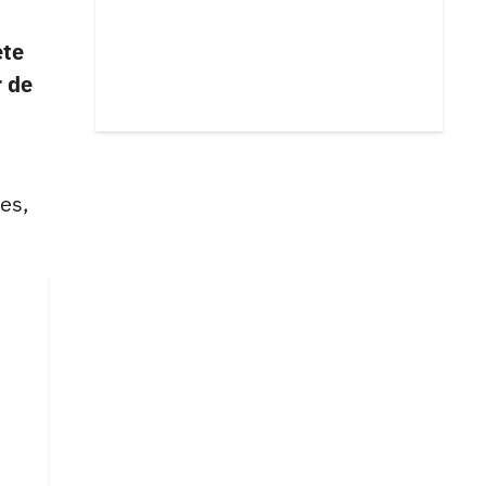
ete
r de
es,