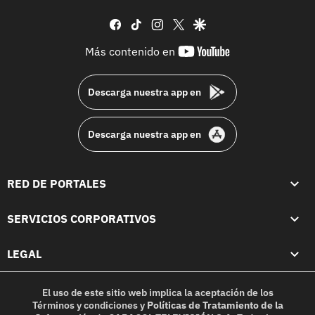
facebook
tiktok
instagram
twitter
google
youtube-
Más contenido en
footer
Descarga nuestra app en
Descarga nuestra app en
RED DE PORTALES
SERVICIOS CORPORATIVOS
LEGAL
El uso de este sitio web implica la aceptación de los
Términos y condiciones
y
Políticas de Tratamiento de la