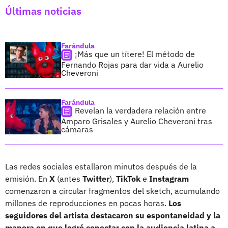
Últimas noticias
Farándula
¡Más que un títere! El método de
Fernando Rojas para dar vida a Aurelio
Cheveroni
Farándula
Revelan la verdadera relación entre
Amparo Grisales y Aurelio Cheveroni tras
cámaras
Las redes sociales estallaron minutos después de la
emisión. En
X
(antes
Twitter
),
TikTok
e
Instagram
comenzaron a circular fragmentos del sketch, acumulando
millones de reproducciones en pocas horas.
Los
seguidores del artista destacaron su espontaneidad y la
manera en que logró conectar con la audiencia latina a