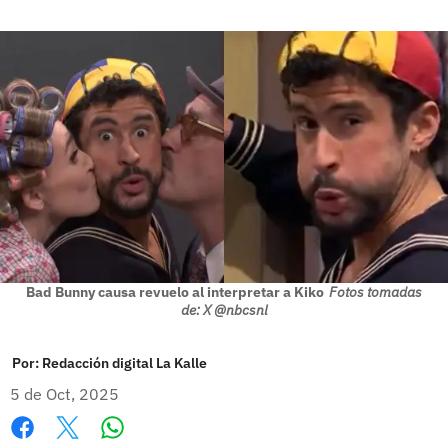
Bad Bunny causa revuelo al interpretar a Kiko
Fotos tomadas
de: X @nbcsnl
Por:
Redacción digital La Kalle
5 de Oct, 2025
Whatsapp