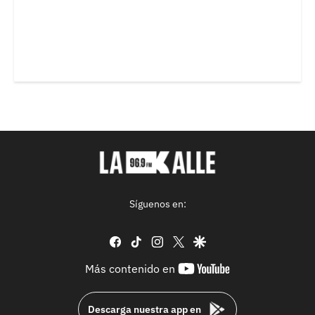
Síguenos en:
facebook
tiktok
instagram
twitter
google
youtube-
Más contenido en
footer
Descarga nuestra app en