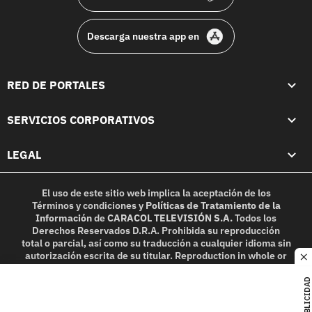
Descarga nuestra app en
RED DE PORTALES
SERVICIOS CORPORATIVOS
LEGAL
El uso de este sitio web implica la aceptación de los
Términos y condiciones
y
Políticas de Tratamiento de la
Información
de
CARACOL TELEVISIÓN S.A.
Todos los
Derechos Reservados D.R.A. Prohibida su reproducción
total o parcial, así como su traducción a cualquier idioma sin
autorización escrita de su titular. Reproduction in whole or
c
in part, or translation without written permission is
prohibited. All rights reserved 2025.
PUBLICIDAD
MIEMBRO DE: