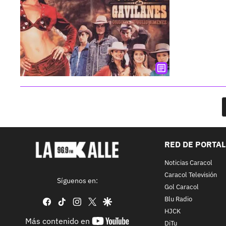
RED DE PORTA
Noticias Caracol
Caracol Televisión
Síguenos en:
Gol Caracol
Blu Radio
facebook
tiktok
instagram
twitter
google
HJCK
youtube-
Más contenido en
DiTu