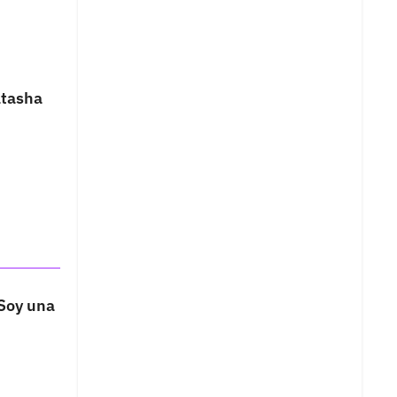
atasha
“Soy una