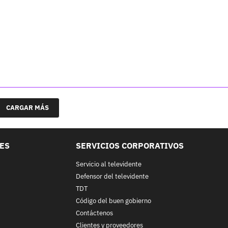
CARGAR MÁS
LES
SERVICIOS CORPORATIVOS
Servicio al televidente
Defensor del televidente
TDT
Código del buen gobierno
Contáctenos
Clientes y proveedores