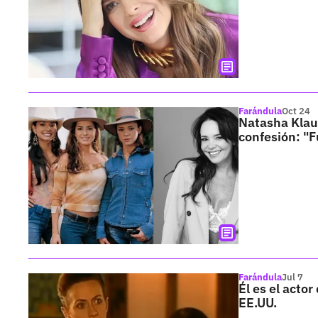
Farándula
Oct 24
Natasha Klaus
confesión: "Fu
Farándula
Jul 7
Él es el acto
EE.UU.