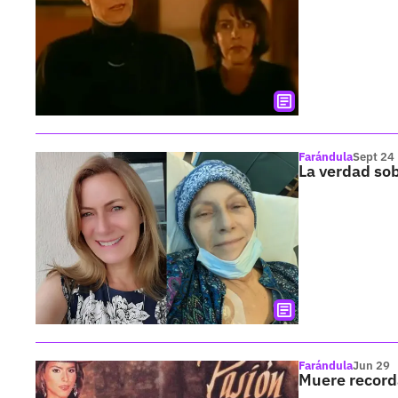
Farándula
Sept 24
La verdad sob
Farándula
Jun 29
Muere recorda