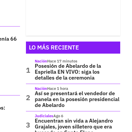
enía 66
LO MÁS RECIENTE
Nación
Hace 17 minutos
Posesión de Abelardo de la
Espriella EN VIVO: siga los
detalles de la ceremonia
Nación
Hace 1 hora
Así se presentará el vendedor de
panela en la posesión presidencial
de Abelardo
os:
Judiciales
Ago 6
Encuentran sin vida a Alejandro
Grajales, joven silletero que era