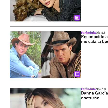
Farándula
Dic 12
Reconocido ac
me caía la bo
Farándula
Nov 18
Danna García,
nocturno