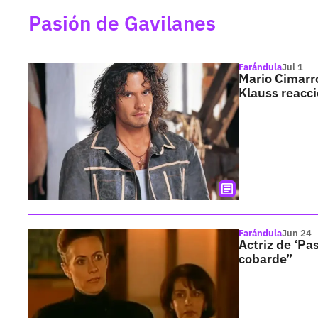
Pasión de Gavilanes
Farándula
Jul 1
Mario Cimarro
Klauss reacc
Farándula
Jun 24
Actriz de ‘Pa
cobarde”