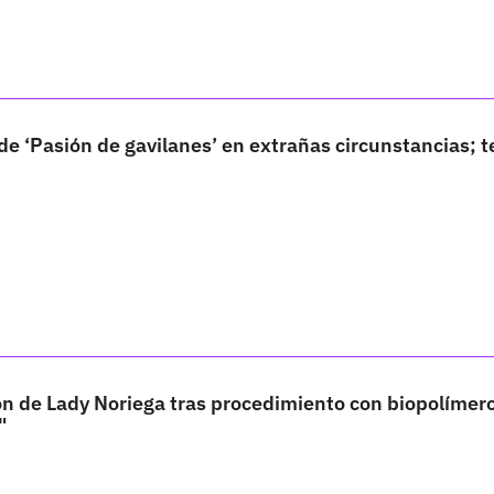
 de ‘Pasión de gavilanes’ en extrañas circunstancias; t
ón de Lady Noriega tras procedimiento con biopolímer
"