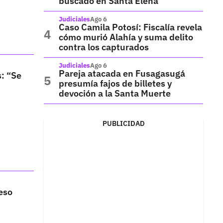
buscado en Santa Elena
Judiciales
Ago 6
Caso Camila Potosí: Fiscalía revela
cómo murió Alahía y suma delito
contra los capturados
Judiciales
Ago 6
Pareja atacada en Fusagasugá
s: “Se
presumía fajos de billetes y
devoción a la Santa Muerte
PUBLICIDAD
eso