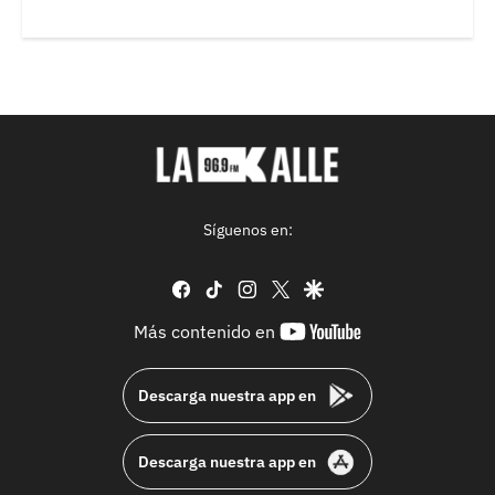
Síguenos en:
facebook
tiktok
instagram
twitter
google
youtube-
Más contenido en
footer
Descarga nuestra app en
Descarga nuestra app en