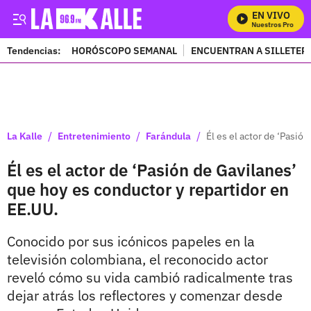
EN VIVO
Mira Todos Nuestros Programas
Tendencias:
HORÓSCOPO SEMANAL
ENCUENTRAN A SILLETER
PUBLICIDAD
/
/
/
La Kalle
Entretenimiento
Farándula
Él es el actor de ‘Pasió
Él es el actor de ‘Pasión de Gavilanes’
que hoy es conductor y repartidor en
EE.UU.
Conocido por sus icónicos papeles en la
televisión colombiana, el reconocido actor
reveló cómo su vida cambió radicalmente tras
dejar atrás los reflectores y comenzar desde