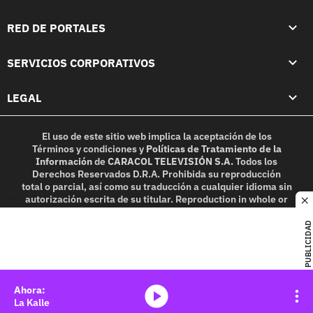
RED DE PORTALES
SERVICIOS CORPORATIVOS
LEGAL
El uso de este sitio web implica la aceptación de los
Términos y condiciones
y
Políticas de Tratamiento de la
Información
de
CARACOL TELEVISIÓN S.A.
Todos los
Derechos Reservados D.R.A. Prohibida su reproducción
total o parcial, así como su traducción a cualquier idioma sin
autorización escrita de su titular. Reproduction in whole or
c
in part, or translation without written permission is
prohibited. All rights reserved 2025.
PUBLICIDAD
MIEMBRO DE:
media-icon
La Kalle