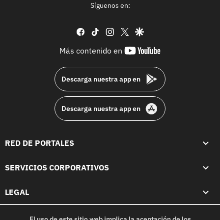
Síguenos en:
facebook
tiktok
instagram
twitter
google
youtube-
Más contenido en
footer
Descarga nuestra app en
Descarga nuestra app en
RED DE PORTALES
SERVICIOS CORPORATIVOS
LEGAL
El uso de este sitio web implica la aceptación de los