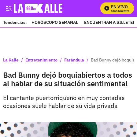
EN VIVO
Mira Todos Nuestros Pro
Tendencias:
HORÓSCOPO SEMANAL
ENCUENTRAN A SILLETER
PUBLICIDAD
/
/
/
La Kalle
Entretenimiento
Farándula
Bad Bunny dejó boquiabi
Bad Bunny dejó boquiabiertos a todos
al hablar de su situación sentimental
El cantante puertorriqueño en muy contadas
ocasiones suele hablar de su vida privada