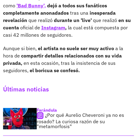
como
'Bad Bunny',
dejó a todos sus fanáticos
completamente anonadados
tras una
inesperada
revelación
que realizó
durante un 'live'
que realizó
en su
cuenta
oficial de
Instagram
,
la cual está compuesta por
casi 42 millones de seguidores.
Aunque si bien,
el artista no suele ser muy activo
a la
hora de
compartir detalles relacionados con su vida
privada,
en esta ocasión, tras la insistencia de sus
seguidores,
el boricua se confesó.
Últimas noticias
Farándula
¿Por qué Aurelio Cheveroni ya no es
rosado? La curiosa razón de su
"metamorfosis"