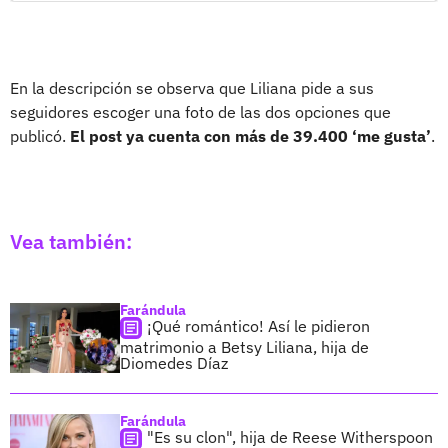
En la descripción se observa que Liliana pide a sus
seguidores escoger una foto de las dos opciones que
publicó.
El post ya cuenta con más de 39.400 ‘me gusta’
.
Vea también:
Farándula
¡Qué romántico! Así le pidieron
matrimonio a Betsy Liliana, hija de
Diomedes Díaz
Farándula
"Es su clon", hija de Reese Witherspoon