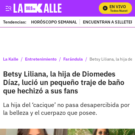
EN VIVO
Mira Todos Nuestros P
Tendencias:
HORÓSCOPO SEMANAL
ENCUENTRAN A SILLETER
PUBLICIDAD
/
/
/
La Kalle
Entretenimiento
Farándula
Betsy Liliana, la hija d
Betsy Liliana, la hija de Diomedes
Díaz, lució un pequeño traje de baño
que hechizó a sus fans
La hija del ‘cacique’ no pasa desapercibida por
la belleza y el cuerpazo que posee.