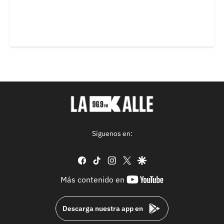
Síguenos en:
facebook
tiktok
instagram
twitter
google
youtube-
Más contenido en
footer
Descarga nuestra app en