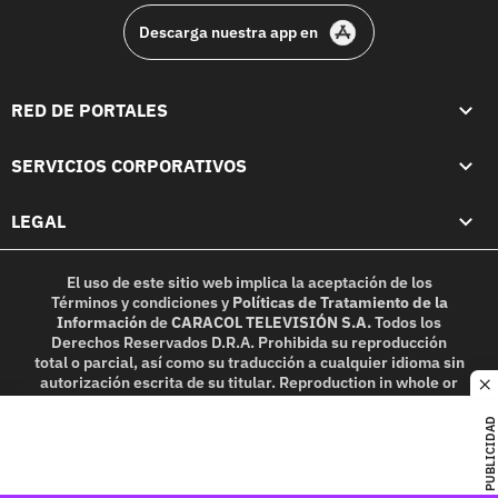
Descarga nuestra app en
RED DE PORTALES
SERVICIOS CORPORATIVOS
LEGAL
El uso de este sitio web implica la aceptación de los
Términos y condiciones
y
Políticas de Tratamiento de la
Información
de
CARACOL TELEVISIÓN S.A.
Todos los
Derechos Reservados D.R.A. Prohibida su reproducción
total o parcial, así como su traducción a cualquier idioma sin
autorización escrita de su titular. Reproduction in whole or
c
in part, or translation without written permission is
prohibited. All rights reserved 2025.
PUBLICIDAD
MIEMBRO DE: