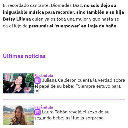
El recordado cantante, Diomedes Díaz,
no solo dejó su
inigualable música para recordar, sino también a su hija
Betsy Liliana
quien ya es toda una mujer y que hasta se
da el lujo de
presumir el ‘cuerpower’ en traje de baño
.
Últimas noticias
Farándula
Juliana Calderón cuenta la verdad sobre
el papá de su bebé: “Siempre estuvo para
mí”
Farándula
Laura Tobón reveló el sexo de su
segundo bebé; así fue la sorpresa