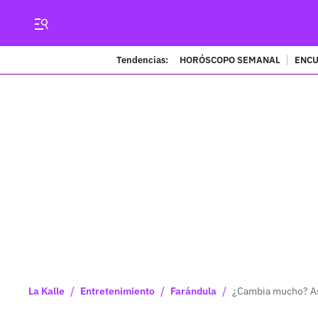
Tendencias:
HORÓSCOPO SEMANAL
ENCU
/
/
/
La Kalle
Entretenimiento
Farándula
¿Cambia mucho? Así