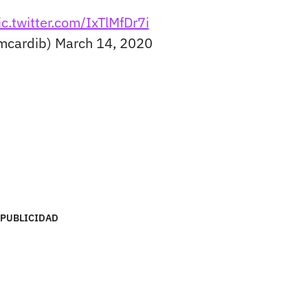
ic.twitter.com/IxTlMfDr7i
amcardib)
March 14, 2020
PUBLICIDAD