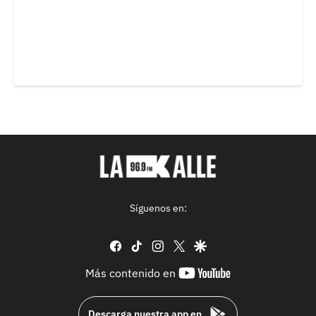
Síguenos en:
facebook
tiktok
instagram
twitter
google
youtube-
Más contenido en
footer
Descarga nuestra app en