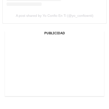
A post shared by Yo Confio En Ti (@yo_confioenti)
PUBLICIDAD