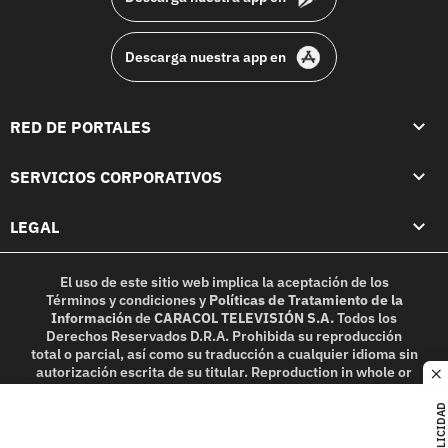
Descarga nuestra app en
RED DE PORTALES
SERVICIOS CORPORATIVOS
LEGAL
El uso de este sitio web implica la aceptación de los
Términos y condiciones
y
Políticas de Tratamiento de la
Información
de
CARACOL TELEVISIÓN S.A.
Todos los
Derechos Reservados D.R.A. Prohibida su reproducción
total o parcial, así como su traducción a cualquier idioma sin
autorización escrita de su titular. Reproduction in whole or
c
in part, or translation without written permission is
prohibited. All rights reserved 2025.
PUBLICIDAD