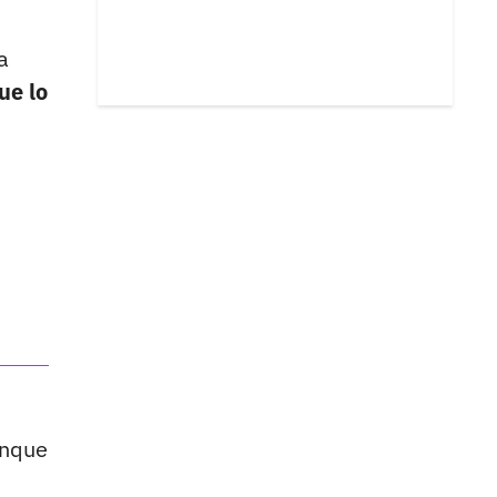
a
ue lo
unque