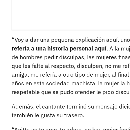
“Voy a dar una pequeña explicación aquí, uno
refería a una historia personal aquí
. A la mu
de hombres pedir disculpas, las mujeres fina
que les falte al respecto, disculpen, no me re
amiga, me refería a otro tipo de mujer, al fin
años en esta sociedad machista, la mujer la h
respetable que se pudo ofender le pido discu
Además, el cantante terminó su mensaje dicién
también le gusta su trasero.
“Anitta yo te amo, te adoro, no hay mejor fan