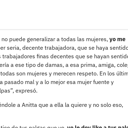
 no puede generalizar a todas las mujeres,
yo me
jer seria, decente trabajadora, que se haya sentido
s trabajadores finas decentes que se hayan sentid
fería a ese tipo de damas, a esa prima, amiga, cole
al todas son mujeres y merecen respeto. En los últi
a pasado mal y a lo mejor esa mujer fuente y
lpas”, expresó.
dole a Anitta que a ella la quiere y no solo eso,
ático de tus nalgas que yo,
yo le doy like a tus nal