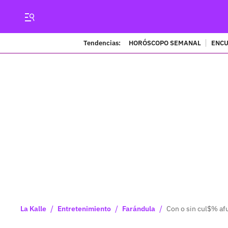
Tendencias:
HORÓSCOPO SEMANAL
ENCU
/
/
/
La Kalle
Entretenimiento
Farándula
Con o sin cul$% afu