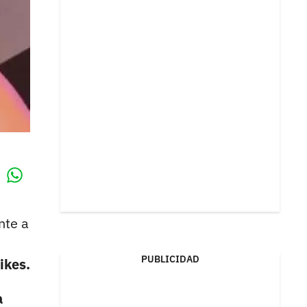
Whatsapp
k
nte a
PUBLICIDAD
ikes.
a