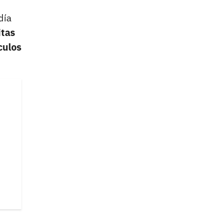
día
itas
culos