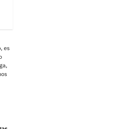
, es
o
ga,
mos
gas
,