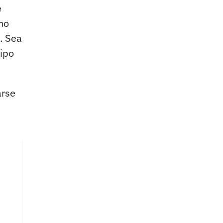
e
no
. Sea
tipo
arse