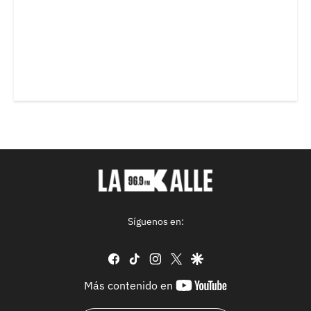
Síguenos en:
facebook
tiktok
instagram
twitter
google
youtube-
Más contenido en
footer