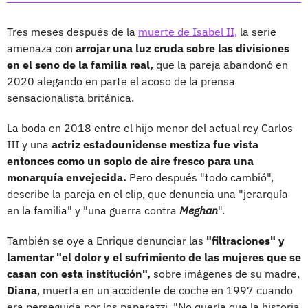
Tres meses después de la
muerte de Isabel II,
la serie
amenaza con
arrojar una luz cruda sobre las divisiones
en el seno de la familia real,
que la pareja abandonó en
2020 alegando en parte el acoso de la prensa
sensacionalista británica.
La boda en 2018 entre el hijo menor del actual rey Carlos
III y una
actriz estadounidense mestiza fue vista
entonces como un soplo de aire fresco para una
monarquía envejecida.
Pero después "todo cambió",
describe la pareja en el clip, que denuncia una "jerarquía
en la familia" y "una guerra contra
Meghan
".
También se oye a Enrique denunciar las
"filtraciones" y
lamentar "el dolor y el sufrimiento de las mujeres que se
casan con esta institución",
sobre imágenes de su madre,
Diana
, muerta en un accidente de coche en 1997 cuando
era perseguida por los paparazzi. "No quería que la historia