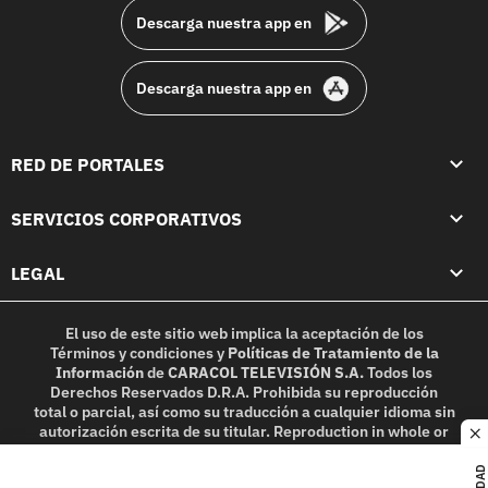
Descarga nuestra app en
Descarga nuestra app en
RED DE PORTALES
SERVICIOS CORPORATIVOS
LEGAL
El uso de este sitio web implica la aceptación de los
Términos y condiciones
y
Políticas de Tratamiento de la
Información
de
CARACOL TELEVISIÓN S.A.
Todos los
Derechos Reservados D.R.A. Prohibida su reproducción
total o parcial, así como su traducción a cualquier idioma sin
autorización escrita de su titular. Reproduction in whole or
c
in part, or translation without written permission is
prohibited. All rights reserved 2025.